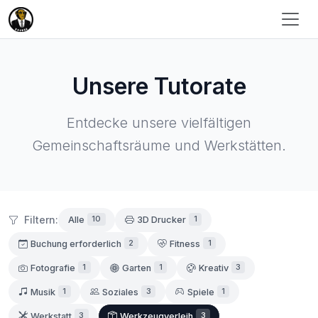
Unsere Tutorate
Entdecke unsere vielfältigen
Gemeinschaftsräume und Werkstätten.
Filtern:
10
1
Alle
3D Drucker
2
1
Buchung erforderlich
Fitness
1
1
3
Fotografie
Garten
Kreativ
1
3
1
Musik
Soziales
Spiele
3
3
Werkstatt
Werkzeugverleih