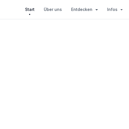
Start
Über uns
Entdecken
Infos
n im
ur
grünen