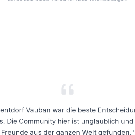
stätten sind fantastisch! Ich habe hier me
k gebaut und so viel gelernt. Die Tutoren 
hilfsbereit."