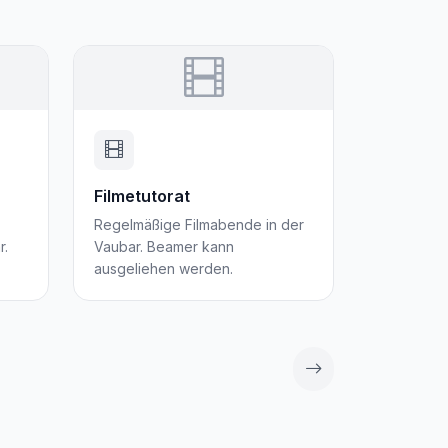
Filmetutorat
Billardr
Regelmäßige Filmabende in der
Billardrau
r.
Vaubar. Beamer kann
System un
ausgeliehen werden.
Ecke.